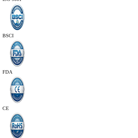
BSCI
FDA
CE