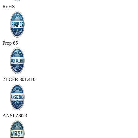
RoHS
Prop 65
21 CFR 801.410
ANSI Z80.3