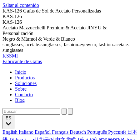
Saltar al contenido
KAS-126 Gafas de Sol de Acetato Personalizadas
KAS-126
KAS-126
Acetato Mazzucchelli Premium & Acetato JINYU &
Personalización
Negro & Mármol & Verde & Blanco
sunglasses, acetate-sunglasses, fashion-eyewear, fashion-acetate-
sunglasses
KSSMI
Fabricante de Gafas
Inicio
Productos
Soluciones
Sobre
Contacto
Blog
ES
English
Italiano
Español
Français
Deutsch
Português
Русский
日本
語
Türkçe
العربية
한국어
中文
हिन्दी
Tiếng Việt
ꦧꦱꦗꦮ
Bahasa