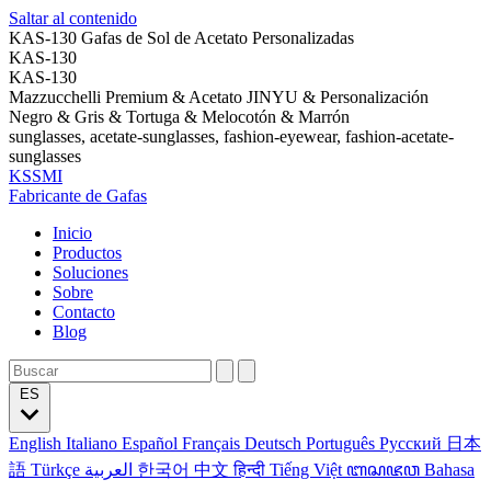
Saltar al contenido
KAS-130 Gafas de Sol de Acetato Personalizadas
KAS-130
KAS-130
Mazzucchelli Premium & Acetato JINYU & Personalización
Negro & Gris & Tortuga & Melocotón & Marrón
sunglasses, acetate-sunglasses, fashion-eyewear, fashion-acetate-
sunglasses
KSSMI
Fabricante de Gafas
Inicio
Productos
Soluciones
Sobre
Contacto
Blog
ES
English
Italiano
Español
Français
Deutsch
Português
Русский
日本
語
Türkçe
العربية
한국어
中文
हिन्दी
Tiếng Việt
ꦧꦱꦗꦮ
Bahasa