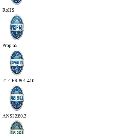
RoHS
Prop 65
21 CFR 801.410
ANSI Z80.3