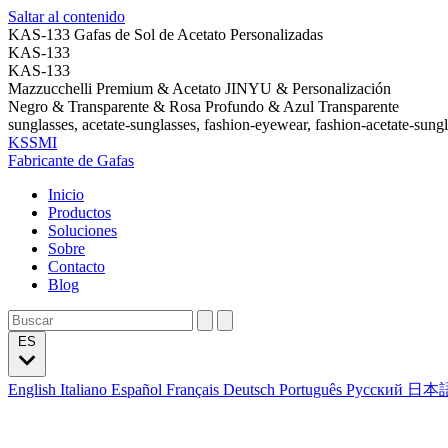
Saltar al contenido
KAS-133 Gafas de Sol de Acetato Personalizadas
KAS-133
KAS-133
Mazzucchelli Premium & Acetato JINYU & Personalización
Negro & Transparente & Rosa Profundo & Azul Transparente
sunglasses, acetate-sunglasses, fashion-eyewear, fashion-acetate-sung
KSSMI
Fabricante de Gafas
Inicio
Productos
Soluciones
Sobre
Contacto
Blog
ES
English
Italiano
Español
Français
Deutsch
Português
Русский
日本