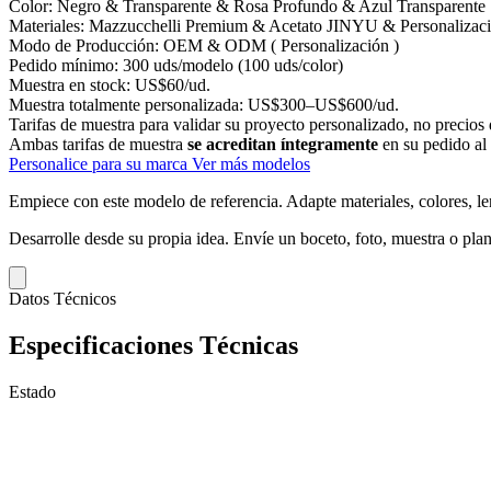
Color:
Negro & Transparente & Rosa Profundo & Azul Transparente
Materiales:
Mazzucchelli Premium & Acetato JINYU & Personalizac
Modo de Producción:
OEM & ODM ( Personalización )
Pedido mínimo:
300 uds/modelo (100 uds/color)
Muestra en stock:
US$60/ud.
Muestra totalmente personalizada:
US$300–US$600/ud.
Tarifas de muestra para validar su proyecto personalizado, no precios 
Ambas tarifas de muestra
se acreditan íntegramente
en su pedido al
Personalice para su marca
Ver más modelos
Empiece con este modelo de referencia.
Adapte materiales, colores, le
Desarrolle desde su propia idea.
Envíe un boceto, foto, muestra o plan
Datos Técnicos
Especificaciones Técnicas
Estado