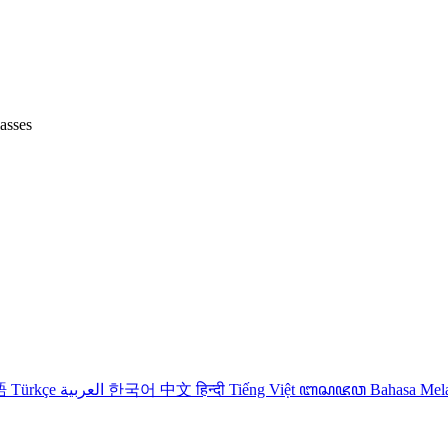
lasses
語
Türkçe
العربية
한국어
中文
हिन्दी
Tiếng Việt
ꦧꦱꦗꦮ
Bahasa Me