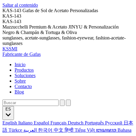
Saltar al contenido
KAS-143 Gafas de Sol de Acetato Personalizadas
KAS-143
KAS-143
Mazzucchelli Premium & Acetato JINYU & Personalización
Negro & Champán & Tortuga & Oliva
sunglasses, acetate-sunglasses, fashion-eyewear, fashion-acetate-
sunglasses
KSSMI
Fabricante de Gafas
Inicio
Productos
Soluciones
Sobre
Contacto
Blog
ES
English
Italiano
Español
Français
Deutsch
Português
Русский
日本
語
Türkçe
العربية
한국어
中文
हिन्दी
Tiếng Việt
ꦧꦱꦗꦮ
Bahasa