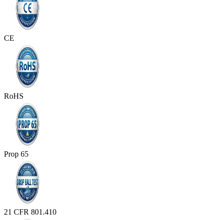
CE
RoHS
Prop 65
21 CFR 801.410