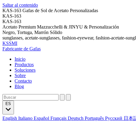
Saltar al contenido
KAS-163 Gafas de Sol de Acetato Personalizadas
KAS-163
KAS-163
Acetato Premium Mazzucchelli & JINYU & Personalización
Negro, Tortuga, Marrón Sólido
sunglasses, acetate-sunglasses, fashion-eyewear, fashion-acetate-sung
KSSMI
Fabricante de Gafas
Inicio
Productos
Soluciones
Sobre
Contacto
Blog
ES
English
Italiano
Español
Français
Deutsch
Português
Русский
日本