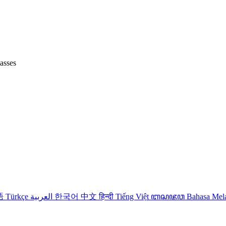
lasses
語
Türkçe
العربية
한국어
中文
हिन्दी
Tiếng Việt
ꦧꦱꦗꦮ
Bahasa Me