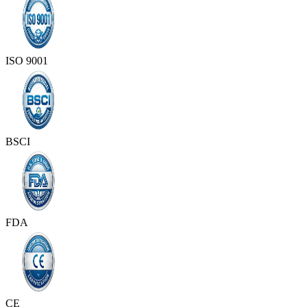
ISO 9001
BSCI
FDA
CE