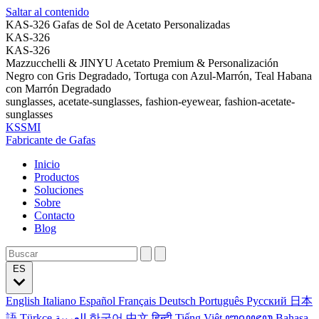
Saltar al contenido
KAS-326 Gafas de Sol de Acetato Personalizadas
KAS-326
KAS-326
Mazzucchelli & JINYU Acetato Premium & Personalización
Negro con Gris Degradado, Tortuga con Azul-Marrón, Teal Habana
con Marrón Degradado
sunglasses, acetate-sunglasses, fashion-eyewear, fashion-acetate-
sunglasses
KSSMI
Fabricante de Gafas
Inicio
Productos
Soluciones
Sobre
Contacto
Blog
ES
English
Italiano
Español
Français
Deutsch
Português
Русский
日本
語
Türkçe
العربية
한국어
中文
हिन्दी
Tiếng Việt
ꦧꦱꦗꦮ
Bahasa