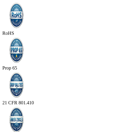
RoHS
Prop 65
21 CFR 801.410