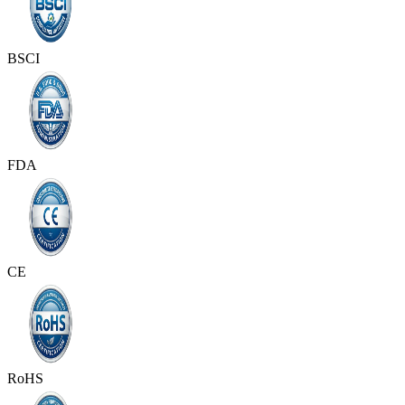
BSCI
FDA
CE
RoHS