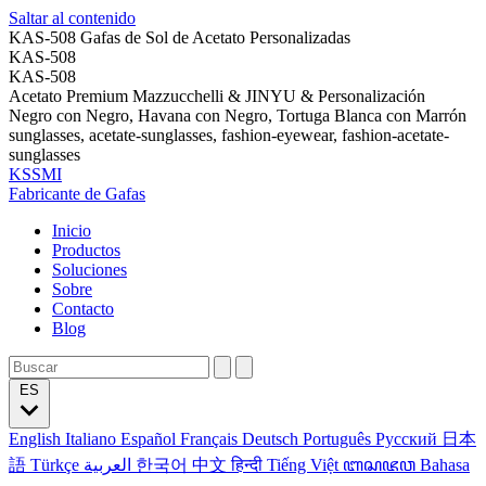
Saltar al contenido
KAS-508 Gafas de Sol de Acetato Personalizadas
KAS-508
KAS-508
Acetato Premium Mazzucchelli & JINYU & Personalización
Negro con Negro, Havana con Negro, Tortuga Blanca con Marrón
sunglasses, acetate-sunglasses, fashion-eyewear, fashion-acetate-
sunglasses
KSSMI
Fabricante de Gafas
Inicio
Productos
Soluciones
Sobre
Contacto
Blog
ES
English
Italiano
Español
Français
Deutsch
Português
Русский
日本
語
Türkçe
العربية
한국어
中文
हिन्दी
Tiếng Việt
ꦧꦱꦗꦮ
Bahasa