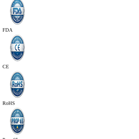
FDA
CE
RoHS