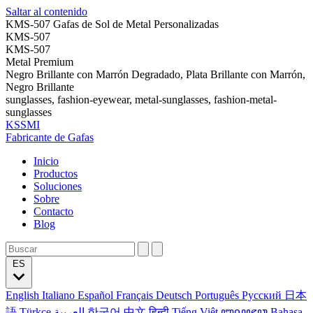
Saltar al contenido
KMS-507 Gafas de Sol de Metal Personalizadas
KMS-507
KMS-507
Metal Premium
Negro Brillante con Marrón Degradado, Plata Brillante con Marrón,
Negro Brillante
sunglasses, fashion-eyewear, metal-sunglasses, fashion-metal-
sunglasses
KSSMI
Fabricante de Gafas
Inicio
Productos
Soluciones
Sobre
Contacto
Blog
ES
English
Italiano
Español
Français
Deutsch
Português
Русский
日本
語
Türkçe
العربية
한국어
中文
हिन्दी
Tiếng Việt
ꦧꦱꦗꦮ
Bahasa