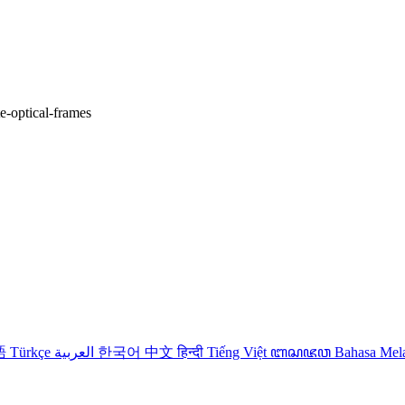
te-optical-frames
語
Türkçe
العربية
한국어
中文
हिन्दी
Tiếng Việt
ꦧꦱꦗꦮ
Bahasa Me