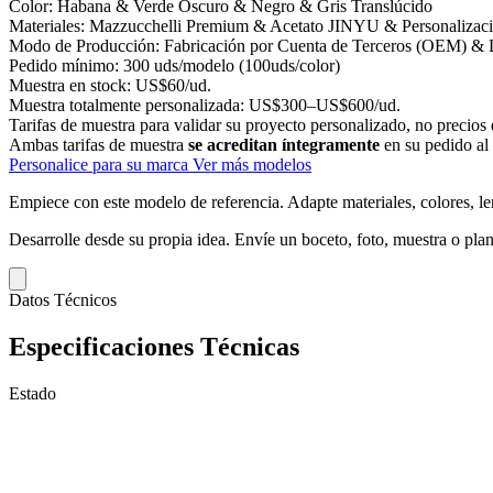
Color:
Habana & Verde Oscuro & Negro & Gris Translúcido
Materiales:
Mazzucchelli Premium & Acetato JINYU & Personalizac
Modo de Producción:
Fabricación por Cuenta de Terceros (OEM) & D
Pedido mínimo:
300 uds/modelo (100uds/color)
Muestra en stock:
US$60/ud.
Muestra totalmente personalizada:
US$300–US$600/ud.
Tarifas de muestra para validar su proyecto personalizado, no precios 
Ambas tarifas de muestra
se acreditan íntegramente
en su pedido al
Personalice para su marca
Ver más modelos
Empiece con este modelo de referencia.
Adapte materiales, colores, le
Desarrolle desde su propia idea.
Envíe un boceto, foto, muestra o plan
Datos Técnicos
Especificaciones Técnicas
Estado