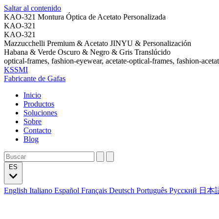
Saltar al contenido
KAO-321 Montura Óptica de Acetato Personalizada
KAO-321
KAO-321
Mazzucchelli Premium & Acetato JINYU & Personalización
Habana & Verde Oscuro & Negro & Gris Translúcido
optical-frames, fashion-eyewear, acetate-optical-frames, fashion-aceta
KSSMI
Fabricante de Gafas
Inicio
Productos
Soluciones
Sobre
Contacto
Blog
ES
English
Italiano
Español
Français
Deutsch
Português
Русский
日本