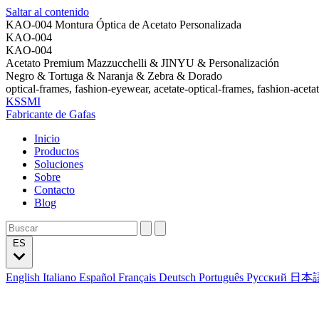
Saltar al contenido
KAO-004 Montura Óptica de Acetato Personalizada
KAO-004
KAO-004
Acetato Premium Mazzucchelli & JINYU & Personalización
Negro & Tortuga & Naranja & Zebra & Dorado
optical-frames, fashion-eyewear, acetate-optical-frames, fashion-aceta
KSSMI
Fabricante de Gafas
Inicio
Productos
Soluciones
Sobre
Contacto
Blog
ES
English
Italiano
Español
Français
Deutsch
Português
Русский
日本