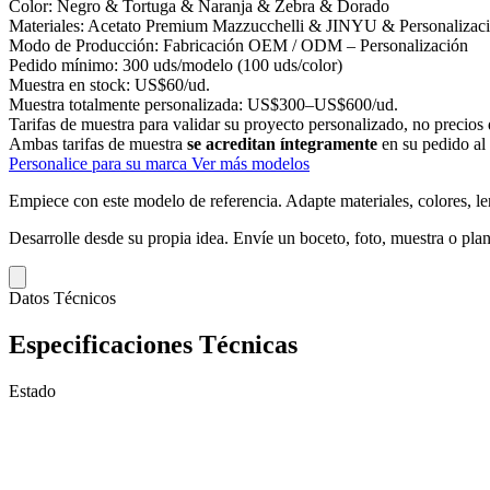
Color:
Negro & Tortuga & Naranja & Zebra & Dorado
Materiales:
Acetato Premium Mazzucchelli & JINYU & Personalizac
Modo de Producción:
Fabricación OEM / ODM – Personalización
Pedido mínimo:
300 uds/modelo (100 uds/color)
Muestra en stock:
US$60/ud.
Muestra totalmente personalizada:
US$300–US$600/ud.
Tarifas de muestra para validar su proyecto personalizado, no precios 
Ambas tarifas de muestra
se acreditan íntegramente
en su pedido al
Personalice para su marca
Ver más modelos
Empiece con este modelo de referencia.
Adapte materiales, colores, le
Desarrolle desde su propia idea.
Envíe un boceto, foto, muestra o plan
Datos Técnicos
Especificaciones Técnicas
Estado