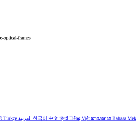
te-optical-frames
語
Türkçe
العربية
한국어
中文
हिन्दी
Tiếng Việt
ꦧꦱꦗꦮ
Bahasa Me