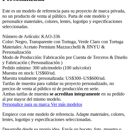
Este es un modelo de referencia para su proyecto de marca privada,
no un producto de venta al público. Parta de este modelo y
personalice materiales, colores, lentes, logotipo y especificaciones
seleccionadas.
Número de Artículo:
KAO-336
Color:
Negro, Transparente con Tortuga, Verde Claro con Tortuga
Materiales:
Acetato Premium Mazzucchelli & JINYU &
Personalización
Modo de Producción:
Fabricación por Cuenta de Terceros & Diseño
y Fabricación ( Personalización )
Pedido mínimo:
300 uds/modelo (100 uds/color)
Muestra en stock:
US$60/ud.
Muestra totalmente personalizada:
US$300–US$600/ud.
Tarifas de muestra para validar su proyecto personalizado, no
precios de venta al público ni de producción en serie.
Ambas tarifas de muestra
se acreditan íntegramente
en su pedido
al por mayor del mismo modelo.
Personalice para su marca
Ver más modelos
Empiece con este modelo de referencia.
Adapte materiales, colores,
lentes, logotipo y especificaciones seleccionadas.
Desarrolle desde su propia idea.
Envíe un boceto, foto, muestra o