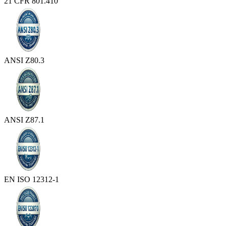
21 CFR 801.410
ANSI Z80.3
ANSI Z87.1
EN ISO 12312-1