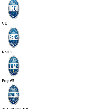
CE
RoHS
Prop 65