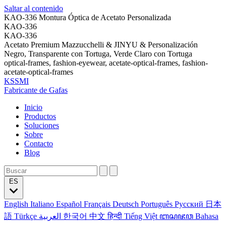
Saltar al contenido
KAO-336 Montura Óptica de Acetato Personalizada
KAO-336
KAO-336
Acetato Premium Mazzucchelli & JINYU & Personalización
Negro, Transparente con Tortuga, Verde Claro con Tortuga
optical-frames, fashion-eyewear, acetate-optical-frames, fashion-
acetate-optical-frames
KSSMI
Fabricante de Gafas
Inicio
Productos
Soluciones
Sobre
Contacto
Blog
ES
English
Italiano
Español
Français
Deutsch
Português
Русский
日本
語
Türkçe
العربية
한국어
中文
हिन्दी
Tiếng Việt
ꦧꦱꦗꦮ
Bahasa