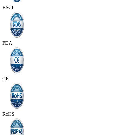
BSCI
FDA
CE
RoHS