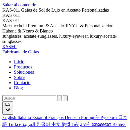
Saltar al contenido
KAS-011 Gafas de Sol de Lujo en Acetato Personalizadas
KAS-011
KAS-011
Mazzucchelli Premium & Acetato JINYU & Personalización
Habana & Negro & Blanco
sunglasses, acetate-sunglasses, luxury-eyewear, luxury-acetate-
sunglasses
KSSMI
Fabricante de Gafas
Inicio
Productos
Soluciones
Sobre
Contacto
Blog
ES
English
Italiano
Español
Français
Deutsch
Português
Русский
日本
語
Türkçe
العربية
한국어
中文
हिन्दी
Tiếng Việt
ꦧꦱꦗꦮ
Bahasa