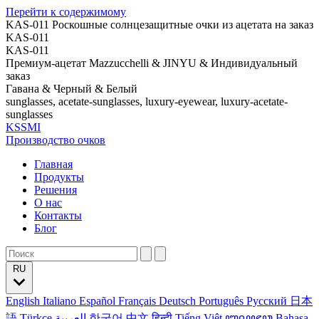
Перейти к содержимому
KAS-011 Роскошные солнцезащитные очки из ацетата на заказ
KAS-011
KAS-011
Премиум-ацетат Mazzucchelli & JINYU & Индивидуальный
заказ
Гавана & Черный & Белый
sunglasses, acetate-sunglasses, luxury-eyewear, luxury-acetate-
sunglasses
KSSMI
Производство очков
Главная
Продукты
Решения
О нас
Контакты
Блог
RU
English
Italiano
Español
Français
Deutsch
Português
Русский
日本
語
Türkçe
العربية
한국어
中文
हिन्दी
Tiếng Việt
ꦧꦱꦗꦮ
Bahasa