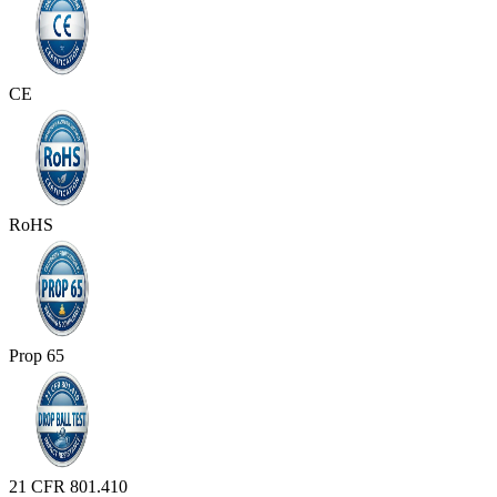
CE
RoHS
Prop 65
21 CFR 801.410