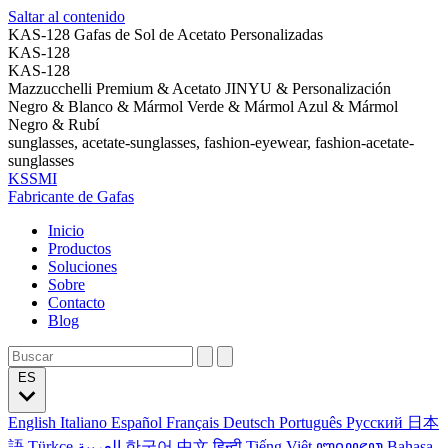
Saltar al contenido
KAS-128 Gafas de Sol de Acetato Personalizadas
KAS-128
KAS-128
Mazzucchelli Premium & Acetato JINYU & Personalización
Negro & Blanco & Mármol Verde & Mármol Azul & Mármol
Negro & Rubí
sunglasses, acetate-sunglasses, fashion-eyewear, fashion-acetate-
sunglasses
KSSMI
Fabricante de Gafas
Inicio
Productos
Soluciones
Sobre
Contacto
Blog
ES
English
Italiano
Español
Français
Deutsch
Português
Русский
日本
語
Türkçe
العربية
한국어
中文
हिन्दी
Tiếng Việt
ꦧꦱꦗꦮ
Bahasa