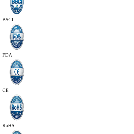
BSCI
FDA
CE
RoHS