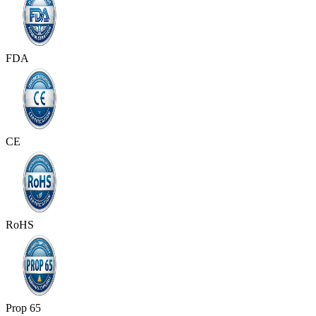
FDA
CE
RoHS
Prop 65