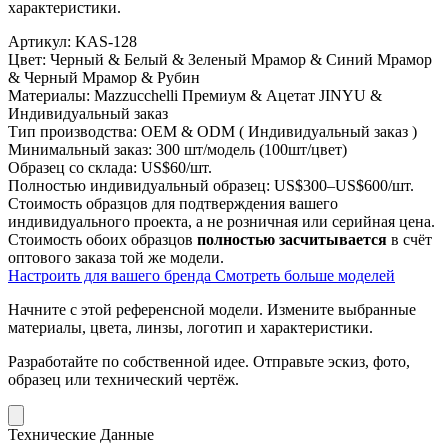
характеристики.
Артикул:
KAS-128
Цвет:
Черный & Белый & Зеленый Мрамор & Синий Мрамор
& Черный Мрамор & Рубин
Материалы:
Mazzucchelli Премиум & Ацетат JINYU &
Индивидуальный заказ
Тип производства:
OEM & ODM ( Индивидуальный заказ )
Минимальный заказ:
300 шт/модель (100шт/цвет)
Образец со склада:
US$60/шт.
Полностью индивидуальный образец:
US$300–US$600/шт.
Стоимость образцов для подтверждения вашего
индивидуального проекта, а не розничная или серийная цена.
Стоимость обоих образцов
полностью засчитывается
в счёт
оптового заказа той же модели.
Настроить для вашего бренда
Смотреть больше моделей
Начните с этой референсной модели.
Измените выбранные
материалы, цвета, линзы, логотип и характеристики.
Разработайте по собственной идее.
Отправьте эскиз, фото,
образец или технический чертёж.
Технические Данные