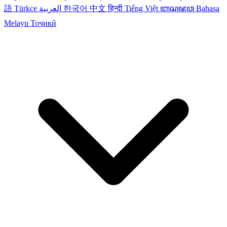
語
Türkçe
العربية
한국어
中文
हिन्दी
Tiếng Việt
ꦧꦱꦗꦮ
Bahasa
Melayu
Тоҷикӣ