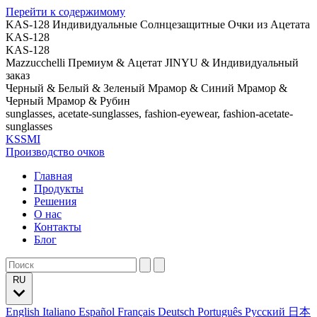
Перейти к содержимому
KAS-128 Индивидуальные Солнцезащитные Очки из Ацетата
KAS-128
KAS-128
Mazzucchelli Премиум & Ацетат JINYU & Индивидуальный
заказ
Черный & Белый & Зеленый Мрамор & Синий Мрамор &
Черный Мрамор & Рубин
sunglasses, acetate-sunglasses, fashion-eyewear, fashion-acetate-
sunglasses
KSSMI
Производство очков
Главная
Продукты
Решения
О нас
Контакты
Блог
RU
English
Italiano
Español
Français
Deutsch
Português
Русский
日本