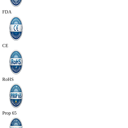
FDA
CE
RoHS
Prop 65