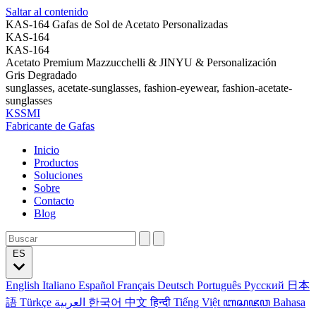
Saltar al contenido
KAS-164 Gafas de Sol de Acetato Personalizadas
KAS-164
KAS-164
Acetato Premium Mazzucchelli & JINYU & Personalización
Gris Degradado
sunglasses, acetate-sunglasses, fashion-eyewear, fashion-acetate-
sunglasses
KSSMI
Fabricante de Gafas
Inicio
Productos
Soluciones
Sobre
Contacto
Blog
ES
English
Italiano
Español
Français
Deutsch
Português
Русский
日本
語
Türkçe
العربية
한국어
中文
हिन्दी
Tiếng Việt
ꦧꦱꦗꦮ
Bahasa