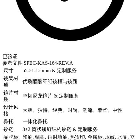
已验证
参考文件
SPEC-KAS-164-REV.A
尺寸
55-21-125mm & 定制服务
镜架材
优质醋酸纤维镜框与镜腿
质
镜片材
坚韧尼龙镜片 & 定制服务
质
设计风
大胆、独特、经典、时尚、潮流、奢华、中性
格
鼻托
一体化鼻托
铰链
3+2 筒状铆钉结构铰链 & 定制服务
品牌标
印刷, 镭射, 镭射填油, 热烫印, 金属标, 压纹, 水晶, 立