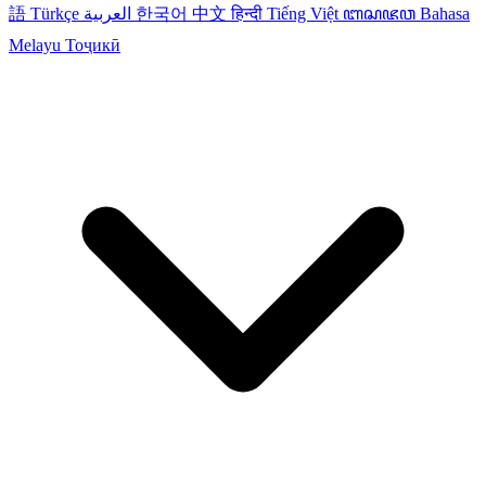
語
Türkçe
العربية
한국어
中文
हिन्दी
Tiếng Việt
ꦧꦱꦗꦮ
Bahasa
Melayu
Тоҷикӣ