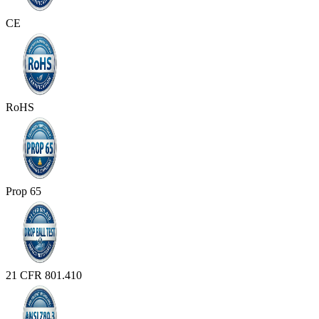
CE
RoHS
Prop 65
21 CFR 801.410