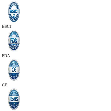
BSCI
FDA
CE