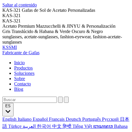
Saltar al contenido
KAS-321 Gafas de Sol de Acetato Personalizadas
KAS-321
KAS-321
Acetato Premium Mazzucchelli & JINYU & Personalización
Gris Translúcido & Habana & Verde Oscuro & Negro
sunglasses, acetate-sunglasses, fashion-eyewear, fashion-acetate-
sunglasses
KSSMI
Fabricante de Gafas
Inicio
Productos
Soluciones
Sobre
Contacto
Blog
ES
English
Italiano
Español
Français
Deutsch
Português
Русский
日本
語
Türkçe
العربية
한국어
中文
हिन्दी
Tiếng Việt
ꦧꦱꦗꦮ
Bahasa