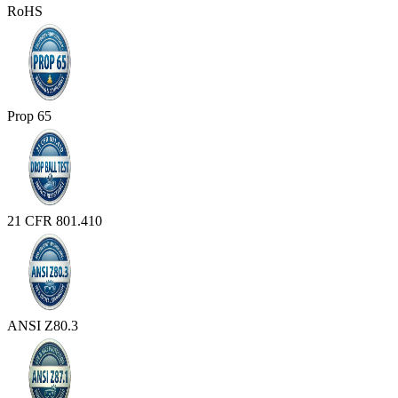
RoHS
Prop 65
21 CFR 801.410
ANSI Z80.3