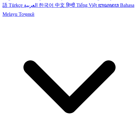
語
Türkçe
العربية
한국어
中文
हिन्दी
Tiếng Việt
ꦧꦱꦗꦮ
Bahasa
Melayu
Тоҷикӣ