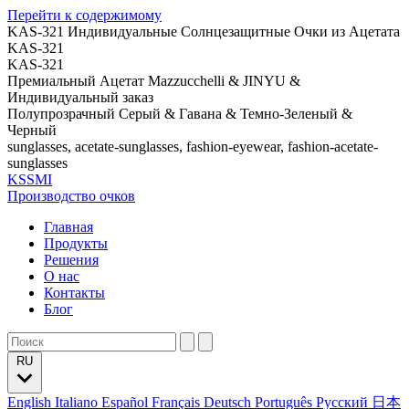
Перейти к содержимому
KAS-321 Индивидуальные Солнцезащитные Очки из Ацетата
KAS-321
KAS-321
Премиальный Ацетат Mazzucchelli & JINYU &
Индивидуальный заказ
Полупрозрачный Серый & Гавана & Темно-Зеленый &
Черный
sunglasses, acetate-sunglasses, fashion-eyewear, fashion-acetate-
sunglasses
KSSMI
Производство очков
Главная
Продукты
Решения
О нас
Контакты
Блог
RU
English
Italiano
Español
Français
Deutsch
Português
Русский
日本