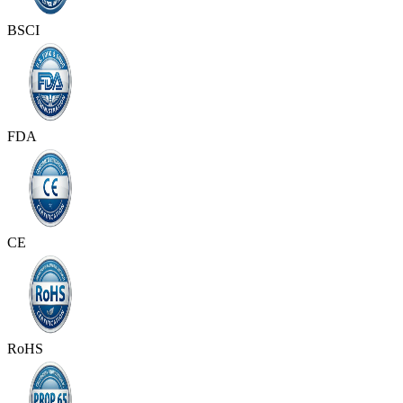
BSCI
FDA
CE
RoHS