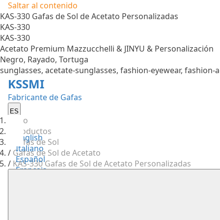
Saltar al contenido
KAS-330 Gafas de Sol de Acetato Personalizadas
KAS-330
KAS-330
Acetato Premium Mazzucchelli & JINYU & Personalización
Negro, Rayado, Tortuga
sunglasses, acetate-sunglasses, fashion-eyewear, fashion-
KSSMI
Fabricante de Gafas
ES
Inicio
/
Productos
English
/
Gafas de Sol
Italiano
/
Gafas de Sol de Acetato
Español
/
KAS-330 Gafas de Sol de Acetato Personalizadas
Français
Deutsch
Português
Русский
日本語