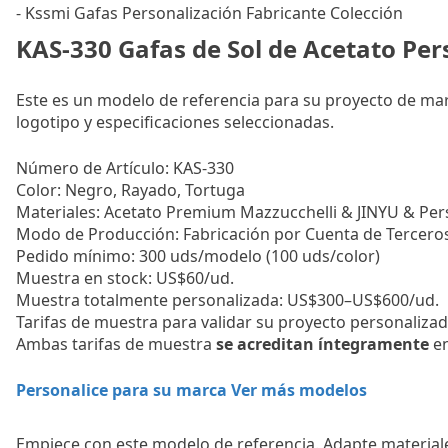
- Kssmi Gafas Personalización Fabricante Colección
KAS-330 Gafas de Sol de Acetato Per
Este es un modelo de referencia para su proyecto de marc
logotipo y especificaciones seleccionadas.
Número de Artículo:
KAS-330
Color:
Negro, Rayado, Tortuga
Materiales:
Acetato Premium Mazzucchelli & JINYU & Per
Modo de Producción:
Fabricación por Cuenta de Terceros
Pedido mínimo:
300 uds/modelo (100 uds/color)
Muestra en stock:
US$60/ud.
Muestra totalmente personalizada:
US$300–US$600/ud.
Tarifas de muestra para validar su proyecto personalizado
Ambas tarifas de muestra
se acreditan íntegramente
en
Personalice para su marca
Ver más modelos
Empiece con este modelo de referencia.
Adapte materiale