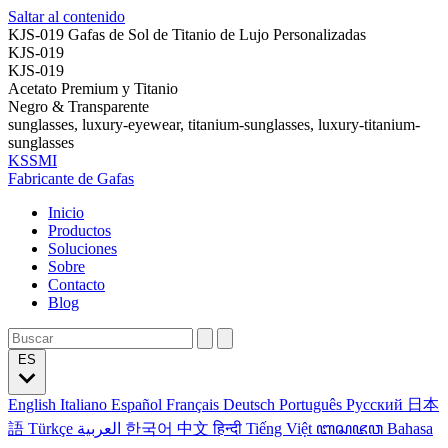
Saltar al contenido
KJS-019 Gafas de Sol de Titanio de Lujo Personalizadas
KJS-019
KJS-019
Acetato Premium y Titanio
Negro & Transparente
sunglasses, luxury-eyewear, titanium-sunglasses, luxury-titanium-
sunglasses
KSSMI
Fabricante de Gafas
Inicio
Productos
Soluciones
Sobre
Contacto
Blog
ES
English
Italiano
Español
Français
Deutsch
Português
Русский
日本
語
Türkçe
العربية
한국어
中文
हिन्दी
Tiếng Việt
ꦧꦱꦗꦮ
Bahasa