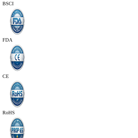
BSCI
FDA
CE
RoHS