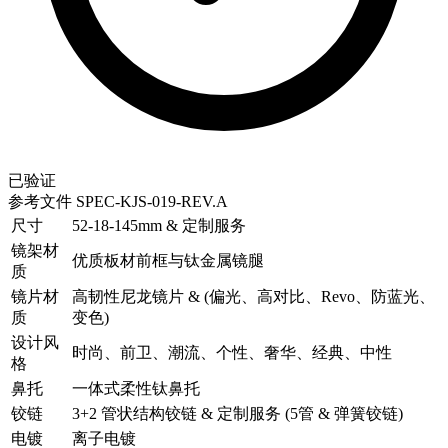
已验证
参考文件
SPEC-KJS-019-REV.A
尺寸
52-18-145mm & 定制服务
镜架材
优质板材前框与钛金属镜腿
质
镜片材
高韧性尼龙镜片 & (偏光、高对比、Revo、防蓝光、
质
变色)
设计风
时尚、前卫、潮流、个性、奢华、经典、中性
格
鼻托
一体式柔性钛鼻托
铰链
3+2 管状结构铰链 & 定制服务 (5管 & 弹簧铰链)
电镀
离子电镀