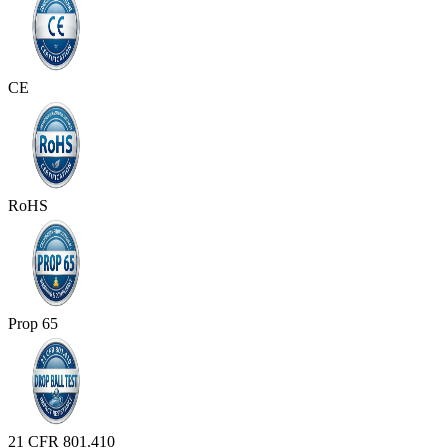
CE
RoHS
Prop 65
21 CFR 801.410