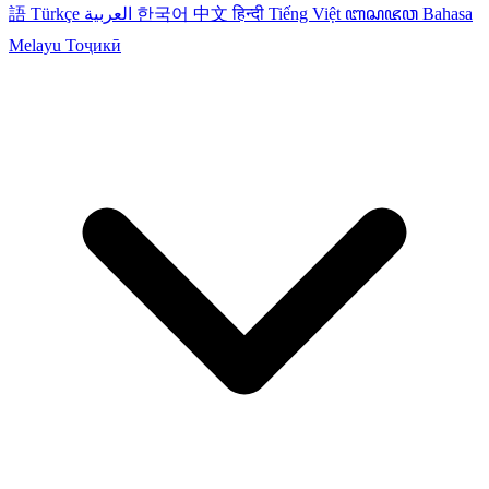
語
Türkçe
العربية
한국어
中文
हिन्दी
Tiếng Việt
ꦧꦱꦗꦮ
Bahasa
Melayu
Тоҷикӣ