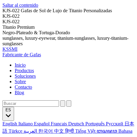
Saltar al contenido
KJS-022 Gafas de Sol de Lujo de Titanio Personalizadas
KJS-022
KJS-022
Titanio Premium
Negro-Plateado & Tortuga-Dorado
sunglasses, luxury-eyewear, titanium-sunglasses, luxury-titanium-
sunglasses
KSSMI
Fabricante de Gafas
Inicio
Productos
Soluciones
Sobre
Contacto
Blog
ES
English
Italiano
Español
Français
Deutsch
Português
Русский
日本
語
Türkçe
العربية
한국어
中文
हिन्दी
Tiếng Việt
ꦧꦱꦗꦮ
Bahasa