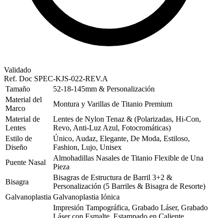
Validado
Ref. Doc
SPEC-KJS-022-REV.A
Tamaño
52-18-145mm & Personalización
Material del
Montura y Varillas de Titanio Premium
Marco
Material de
Lentes de Nylon Tenaz & (Polarizadas, Hi-Con,
Lentes
Revo, Anti-Luz Azul, Fotocromáticas)
Estilo de
Único, Audaz, Elegante, De Moda, Estiloso,
Diseño
Fashion, Lujo, Unisex
Almohadillas Nasales de Titanio Flexible de Una
Puente Nasal
Pieza
Bisagras de Estructura de Barril 3+2 &
Bisagra
Personalización (5 Barriles & Bisagra de Resorte)
Galvanoplastia
Galvanoplastia Iónica
Impresión Tampográfica, Grabado Láser, Grabado
Láser con Esmalte, Estampado en Caliente,