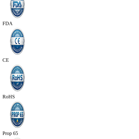
FDA
CE
RoHS
Prop 65