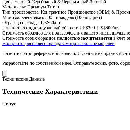
Цвет:
Черный-Серебряный & Черепаховый-Золотой
Материалы:
Премиум Титан
Тип производства:
Контрактное Производство (OEM) & Проект
Минимальный заказ:
300 шт/модель (100 шт/цвет)
Образец со склада:
US$60/шт.
Полностью индивидуальный образец:
US$300–US$600/шт.
Стоимость образцов для подтверждения вашего индивидуальног
Стоимость обоих образцов
полностью засчитывается
в счёт о
Настроить для вашего бренда
Смотреть больше моделей
Начните с этой референсной модели.
Измените выбранные матер
Разработайте по собственной идее.
Отправьте эскиз, фото, обр
Технические Данные
Технические Характеристики
Статус