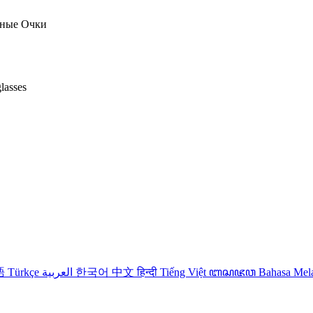
тные Очки
lasses
語
Türkçe
العربية
한국어
中文
हिन्दी
Tiếng Việt
ꦧꦱꦗꦮ
Bahasa Me