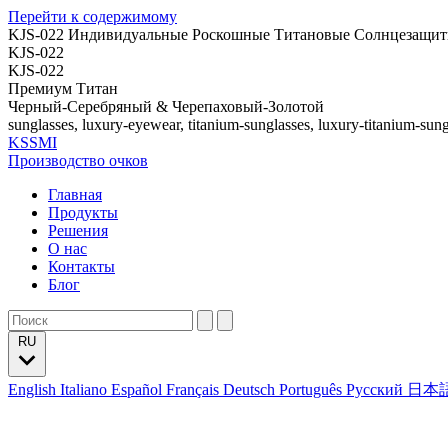
Перейти к содержимому
KJS-022 Индивидуальные Роскошные Титановые Солнцезащи
KJS-022
KJS-022
Премиум Титан
Черный-Серебряный & Черепаховый-Золотой
sunglasses, luxury-eyewear, titanium-sunglasses, luxury-titanium-sung
KSSMI
Производство очков
Главная
Продукты
Решения
О нас
Контакты
Блог
RU
English
Italiano
Español
Français
Deutsch
Português
Русский
日本