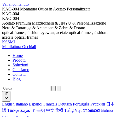
Vai al contenuto
KAO-004 Montatura Ottica in Acetato Personalizzata
KAO-004
KAO-004
Acetato Premium Mazzucchelli & JINYU & Personalizzazione
Nero & Tartaruga & Arancione & Zebra & Dorato
optical-frames, fashion-eyewear, acetate-optical-frames, fashion-
acetate-optical-frames
KSSMI
Manifattura Occhiali
Home
Prodotti
Soluzioni
Chi siamo
Contatti
Blog
IT
English
Italiano
Español
Français
Deutsch
Português
Русский
日本
語
Türkçe
العربية
한국어
中文
हिन्दी
Tiếng Việt
ꦧꦱꦗꦮ
Bahasa