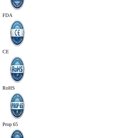
FDA
CE
RoHS
Prop 65