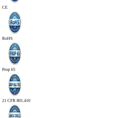
CE
RoHS
Prop 65
21 CFR 801.410