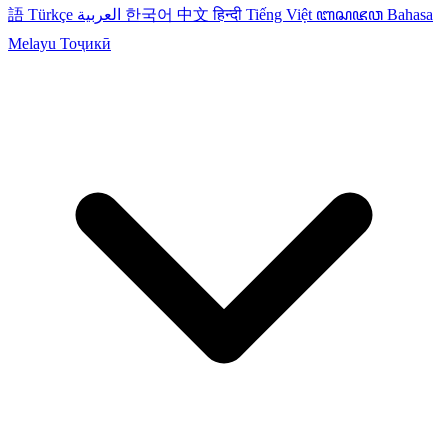
語
Türkçe
العربية
한국어
中文
हिन्दी
Tiếng Việt
ꦧꦱꦗꦮ
Bahasa
Melayu
Тоҷикӣ