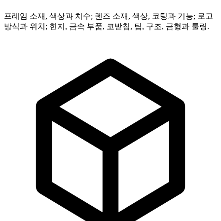
프레임 소재, 색상과 치수; 렌즈 소재, 색상, 코팅과 기능; 로고
방식과 위치; 힌지, 금속 부품, 코받침, 팁, 구조, 금형과 툴링.