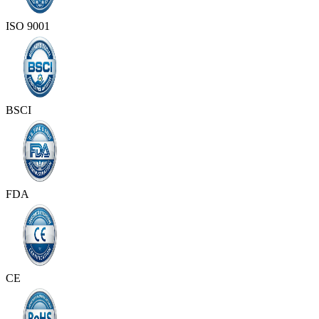
ISO 9001
BSCI
FDA
CE