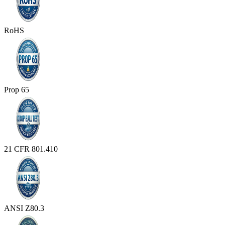
RoHS
Prop 65
21 CFR 801.410
ANSI Z80.3