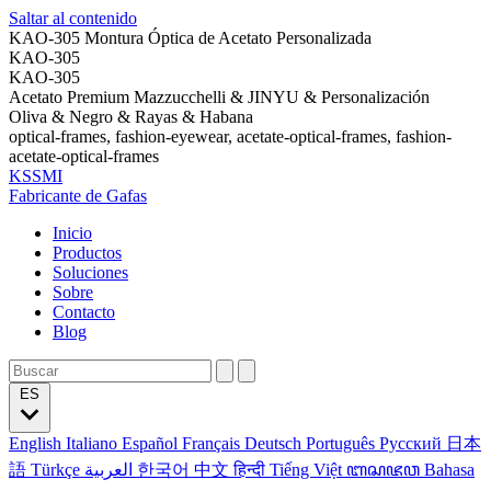
Saltar al contenido
KAO-305 Montura Óptica de Acetato Personalizada
KAO-305
KAO-305
Acetato Premium Mazzucchelli & JINYU & Personalización
Oliva & Negro & Rayas & Habana
optical-frames, fashion-eyewear, acetate-optical-frames, fashion-
acetate-optical-frames
KSSMI
Fabricante de Gafas
Inicio
Productos
Soluciones
Sobre
Contacto
Blog
ES
English
Italiano
Español
Français
Deutsch
Português
Русский
日本
語
Türkçe
العربية
한국어
中文
हिन्दी
Tiếng Việt
ꦧꦱꦗꦮ
Bahasa