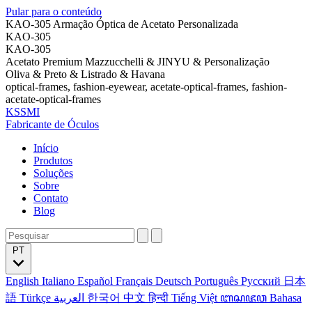
Pular para o conteúdo
KAO-305 Armação Óptica de Acetato Personalizada
KAO-305
KAO-305
Acetato Premium Mazzucchelli & JINYU & Personalização
Oliva & Preto & Listrado & Havana
optical-frames, fashion-eyewear, acetate-optical-frames, fashion-
acetate-optical-frames
KSSMI
Fabricante de Óculos
Início
Produtos
Soluções
Sobre
Contato
Blog
PT
English
Italiano
Español
Français
Deutsch
Português
Русский
日本
語
Türkçe
العربية
한국어
中文
हिन्दी
Tiếng Việt
ꦧꦱꦗꦮ
Bahasa