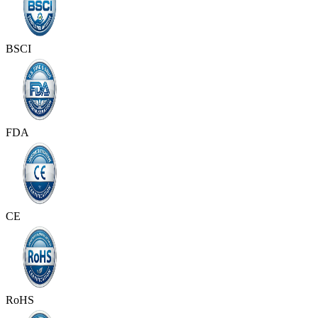
BSCI
FDA
CE
RoHS