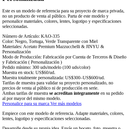
Este es un modelo de referencia para su proyecto de marca privada,
no un producto de venta al público. Parta de este modelo y
personalice materiales, colores, lentes, logotipo y especificaciones
seleccionadas.
Número de Artículo:
KAO-335
Color:
Negro, Tortuga, Verde Transparente con Miel
Materiales:
Acetato Premium Mazzucchelli & JINYU &
Personalización
Modo de Producción:
Fabricación por Cuenta de Terceros & Diseño
y Fabricación ( Personalización )
Pedido mínimo:
300 uds/modelo (100 uds/color)
Muestra en stock:
US$60/ud.
Muestra totalmente personalizada:
US$300–US$600/ud.
Tarifas de muestra para validar su proyecto personalizado, no
precios de venta al público ni de producción en serie.
Ambas tarifas de muestra
se acreditan íntegramente
en su pedido
al por mayor del mismo modelo.
Personalice para su marca
Ver más modelos
Empiece con este modelo de referencia.
Adapte materiales, colores,
lentes, logotipo y especificaciones seleccionadas.
Desarrolle desde su propia idea.
Envíe un boceto, foto, muestra o