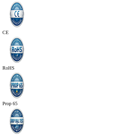
CE
RoHS
Prop 65