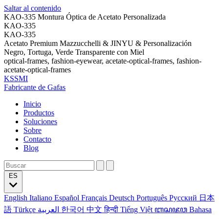
Saltar al contenido
KAO-335 Montura Óptica de Acetato Personalizada
KAO-335
KAO-335
Acetato Premium Mazzucchelli & JINYU & Personalización
Negro, Tortuga, Verde Transparente con Miel
optical-frames, fashion-eyewear, acetate-optical-frames, fashion-
acetate-optical-frames
KSSMI
Fabricante de Gafas
Inicio
Productos
Soluciones
Sobre
Contacto
Blog
ES
English
Italiano
Español
Français
Deutsch
Português
Русский
日本
語
Türkçe
العربية
한국어
中文
हिन्दी
Tiếng Việt
ꦧꦱꦗꦮ
Bahasa