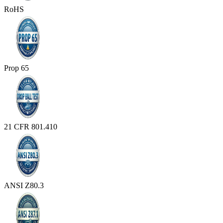
RoHS
Prop 65
21 CFR 801.410
ANSI Z80.3