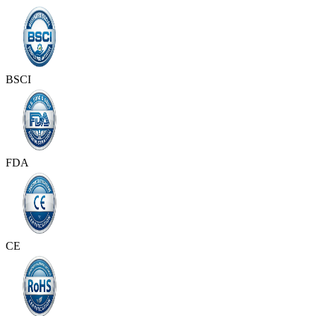
BSCI
FDA
CE