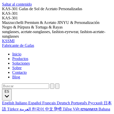
Saltar al contenido
KAS-301 Gafas de Sol de Acetato Personalizadas
KAS-301
KAS-301
Mazzucchelli Premium & Acetato JINYU & Personalización
Negro & Púrpura & Tortuga & Rayas
sunglasses, acetate-sunglasses, fashion-eyewear, fashion-acetate-
sunglasses
KSSMI
Fabricante de Gafas
Inicio
Productos
Soluciones
Sobre
Contacto
Blog
ES
English
Italiano
Español
Français
Deutsch
Português
Русский
日本
語
Türkçe
العربية
한국어
中文
हिन्दी
Tiếng Việt
ꦧꦱꦗꦮ
Bahasa