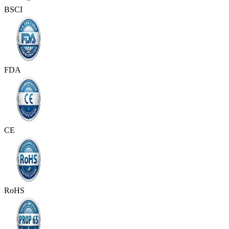
BSCI
FDA
CE
RoHS