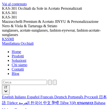
Vai al contenuto
KAS-301 Occhiali da Sole in Acetato Personalizzati
KAS-301
KAS-301
Mazzucchelli Premium & Acetato JINYU & Personalizzazione
Nero & Viola & Tartaruga & Striato
sunglasses, acetate-sunglasses, fashion-eyewear, fashion-acetate-
sunglasses
KSSMI
Manifattura Occhiali
Home
Prodotti
Soluzioni
Chi siamo
Contatti
Blog
IT
English
Italiano
Español
Français
Deutsch
Português
Русский
日本
語
Türkçe
العربية
한국어
中文
हिन्दी
Tiếng Việt
ꦧꦱꦗꦮ
Bahasa