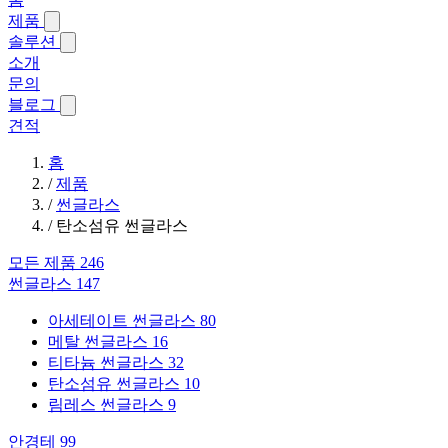
제품
솔루션
소개
문의
블로그
견적
홈
/
제품
/
썬글라스
/
탄소섬유 썬글라스
모든 제품
246
썬글라스
147
아세테이트 썬글라스
80
메탈 썬글라스
16
티타늄 썬글라스
32
탄소섬유 썬글라스
10
림레스 썬글라스
9
안경테
99