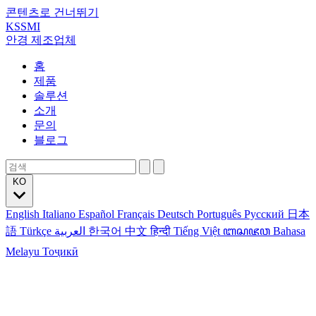
콘텐츠로 건너뛰기
KSSMI
안경 제조업체
홈
제품
솔루션
소개
문의
블로그
KO
English
Italiano
Español
Français
Deutsch
Português
Русский
日本
語
Türkçe
العربية
한국어
中文
हिन्दी
Tiếng Việt
ꦧꦱꦗꦮ
Bahasa
Melayu
Тоҷикӣ