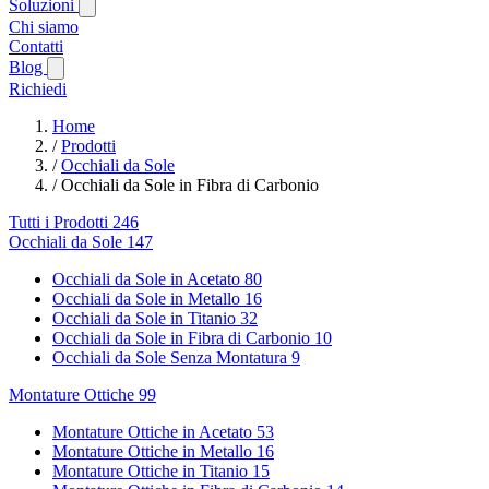
Soluzioni
Chi siamo
Contatti
Blog
Richiedi
Home
/
Prodotti
/
Occhiali da Sole
/
Occhiali da Sole in Fibra di Carbonio
Tutti i Prodotti
246
Occhiali da Sole
147
Occhiali da Sole in Acetato
80
Occhiali da Sole in Metallo
16
Occhiali da Sole in Titanio
32
Occhiali da Sole in Fibra di Carbonio
10
Occhiali da Sole Senza Montatura
9
Montature Ottiche
99
Montature Ottiche in Acetato
53
Montature Ottiche in Metallo
16
Montature Ottiche in Titanio
15