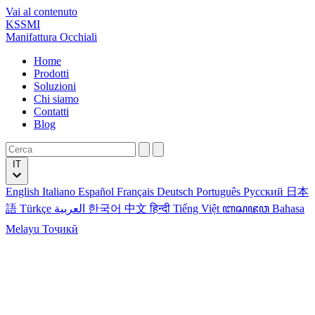
Vai al contenuto
KSSMI
Manifattura Occhiali
Home
Prodotti
Soluzioni
Chi siamo
Contatti
Blog
IT
English
Italiano
Español
Français
Deutsch
Português
Русский
日本
語
Türkçe
العربية
한국어
中文
हिन्दी
Tiếng Việt
ꦧꦱꦗꦮ
Bahasa
Melayu
Тоҷикӣ