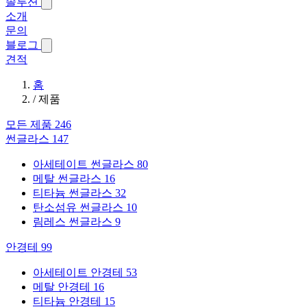
솔루션
소개
문의
블로그
견적
홈
/
제품
모든 제품
246
썬글라스
147
아세테이트 썬글라스
80
메탈 썬글라스
16
티타늄 썬글라스
32
탄소섬유 썬글라스
10
림레스 썬글라스
9
안경테
99
아세테이트 안경테
53
메탈 안경테
16
티타늄 안경테
15