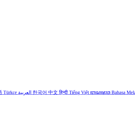
語
Türkçe
العربية
한국어
中文
हिन्दी
Tiếng Việt
ꦧꦱꦗꦮ
Bahasa Me