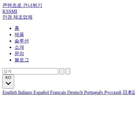
콘텐츠로 건너뛰기
KSSMI
안경 제조업체
홈
제품
솔루션
소개
문의
블로그
KO
English
Italiano
Español
Français
Deutsch
Português
Русский
日本