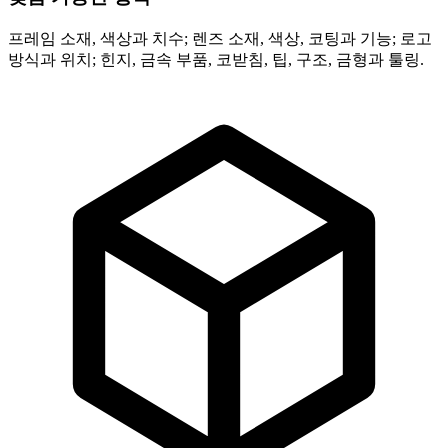
프레임 소재, 색상과 치수; 렌즈 소재, 색상, 코팅과 기능; 로고
방식과 위치; 힌지, 금속 부품, 코받침, 팁, 구조, 금형과 툴링.