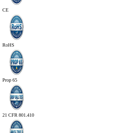
CE
RoHS
Prop 65
21 CFR 801.410