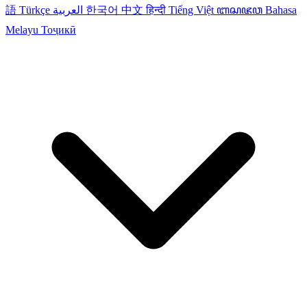
語
Türkçe
العربية
한국어
中文
हिन्दी
Tiếng Việt
ꦧꦱꦗꦮ
Bahasa
Melayu
Тоҷикӣ