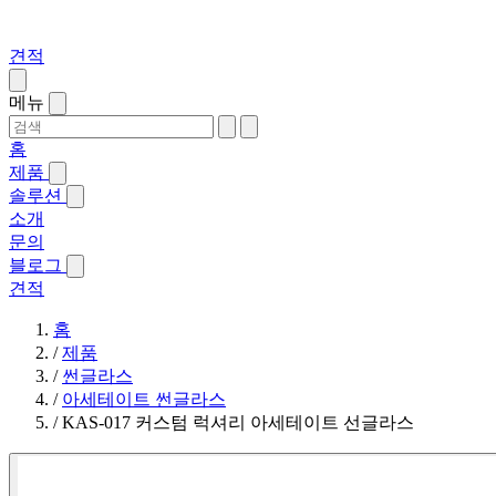
견적
메뉴
홈
제품
솔루션
소개
문의
블로그
견적
홈
/
제품
/
썬글라스
/
아세테이트 썬글라스
/
KAS-017 커스텀 럭셔리 아세테이트 선글라스