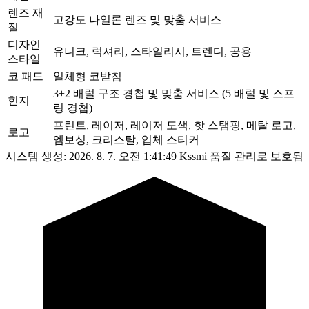
렌즈 재
고강도 나일론 렌즈 및 맞춤 서비스
질
디자인
유니크, 럭셔리, 스타일리시, 트렌디, 공용
스타일
코 패드
일체형 코받침
3+2 배럴 구조 경첩 및 맞춤 서비스 (5 배럴 및 스프
힌지
링 경첩)
프린트, 레이저, 레이저 도색, 핫 스탬핑, 메탈 로고,
로고
엠보싱, 크리스탈, 입체 스티커
시스템 생성: 2026. 8. 7. 오전 1:41:49
Kssmi 품질 관리로 보호됨