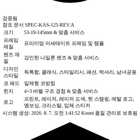
검증됨
참조 문서
SPEC-KAS-125-REV.A
크기
53-19-145mm & 맞춤 서비스
프레임
프리미엄 아세테이트 프레임 및 템플
재질
렌즈 재
강인한 나일론 렌즈 & 맞춤 서비스
질
디자인
독특함, 클래식, 스타일리시, 패션, 럭셔리, 남녀공용
스타일
코 패드
일체형 코받침
힌지
4+3 바렐 구조 경첩 & 맞춤 서비스
프린트, 레이저, 레이저 도색, 핫 스탬핑, 메탈 로고,
로고
엠보싱, 크리스탈, 입체 스티커
시스템 생성: 2026. 8. 7. 오전 1:41:52
Kssmi 품질 관리로 보호됨