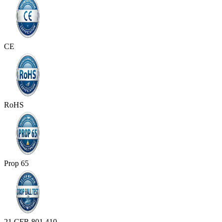
CE
RoHS
Prop 65
21 CFR 801.410