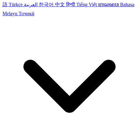
語
Türkçe
العربية
한국어
中文
हिन्दी
Tiếng Việt
ꦧꦱꦗꦮ
Bahasa
Melayu
Тоҷикӣ