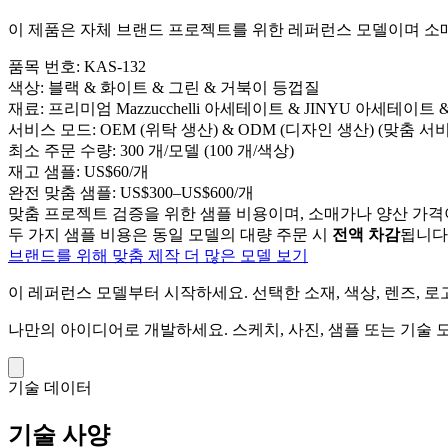
이 제품은 자체 브랜드 프로젝트를 위한 레퍼런스 모델이며 소매 
품목 번호:
KAS-132
색상:
블랙 & 화이트 & 그린 & 거북이 등껍질
재료:
프리미엄 Mazzucchelli 아세테이트 & JINYU 아세테이트
서비스 모드:
OEM (위탁 생산) & ODM (디자인 생산) (맞춤 서
최소 주문 수량:
300 개/모델 (100 개/색상)
재고 샘플:
US$60/개
완전 맞춤 샘플:
US$300–US$600/개
맞춤 프로젝트 검증을 위한 샘플 비용이며, 소매가나 양산 가격
두 가지 샘플 비용은 동일 모델의 대량 주문 시
전액 차감
됩니다
브랜드를 위해 맞춤 제작
더 많은 모델 보기
이 레퍼런스 모델부터 시작하세요.
선택한 소재, 색상, 렌즈, 
나만의 아이디어로 개발하세요.
스케치, 사진, 샘플 또는 기술
기술 데이터
기술 사양