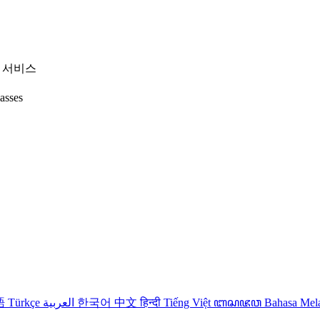
춤 서비스
lasses
語
Türkçe
العربية
한국어
中文
हिन्दी
Tiếng Việt
ꦧꦱꦗꦮ
Bahasa Me