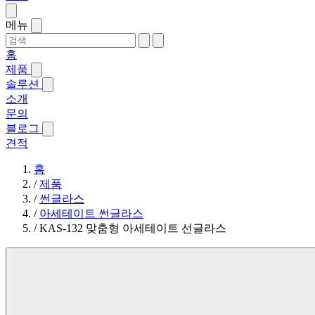
메뉴
홈
제품
솔루션
소개
문의
블로그
견적
홈
/
제품
/
썬글라스
/
아세테이트 썬글라스
/
KAS-132 맞춤형 아세테이트 선글라스