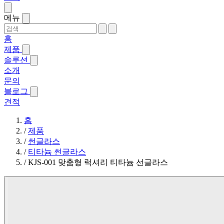
메뉴
홈
제품
솔루션
소개
문의
블로그
견적
홈
/
제품
/
썬글라스
/
티타늄 썬글라스
/
KJS-001 맞춤형 럭셔리 티타늄 선글라스