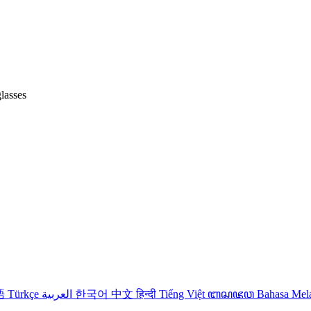
lasses
語
Türkçe
العربية
한국어
中文
हिन्दी
Tiếng Việt
ꦧꦱꦗꦮ
Bahasa Me