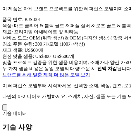
이 제품은 자체 브랜드 프로젝트를 위한 레퍼런스 모델이며 소매 
품목 번호:
KJS-001
색상:
매트 클리어 & 블랙 골드 & 퍼플 실버 & 로즈 골드 & 블랙
재료:
프리미엄 아세테이트 및 티타늄
서비스 모드:
OEM (위탁 생산) & ODM (디자인 생산) ( 맞춤 서
최소 주문 수량:
300 개/모델 (100개/색상)
재고 샘플:
US$60/개
완전 맞춤 샘플:
US$300–US$600/개
맞춤 프로젝트 검증을 위한 샘플 비용이며, 소매가나 양산 가격
두 가지 샘플 비용은 동일 모델의 대량 주문 시
전액 차감
됩니다
브랜드를 위해 맞춤 제작
더 많은 모델 보기
이 레퍼런스 모델부터 시작하세요.
선택한 소재, 색상, 렌즈, 
나만의 아이디어로 개발하세요.
스케치, 사진, 샘플 또는 기술
기술 데이터
기술 사양