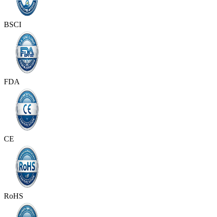
BSCI
FDA
CE
RoHS