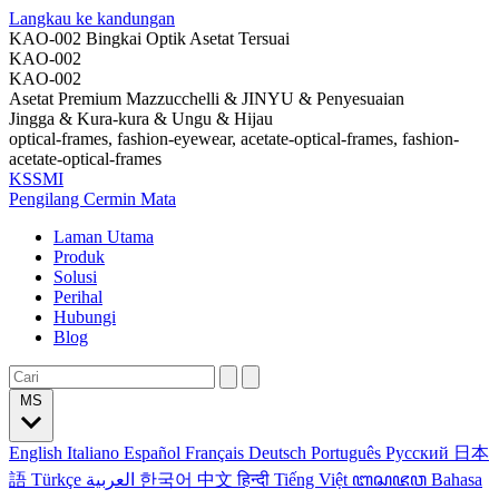
Langkau ke kandungan
KAO-002 Bingkai Optik Asetat Tersuai
KAO-002
KAO-002
Asetat Premium Mazzucchelli & JINYU & Penyesuaian
Jingga & Kura-kura & Ungu & Hijau
optical-frames, fashion-eyewear, acetate-optical-frames, fashion-
acetate-optical-frames
KSSMI
Pengilang Cermin Mata
Laman Utama
Produk
Solusi
Perihal
Hubungi
Blog
MS
English
Italiano
Español
Français
Deutsch
Português
Русский
日本
語
Türkçe
العربية
한국어
中文
हिन्दी
Tiếng Việt
ꦧꦱꦗꦮ
Bahasa