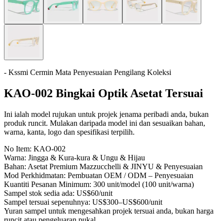
- Kssmi Cermin Mata Penyesuaian Pengilang Koleksi
KAO-002 Bingkai Optik Asetat Tersuai
Ini ialah model rujukan untuk projek jenama peribadi anda, bukan
produk runcit. Mulakan daripada model ini dan sesuaikan bahan,
warna, kanta, logo dan spesifikasi terpilih.
No Item:
KAO-002
Warna:
Jingga & Kura-kura & Ungu & Hijau
Bahan:
Asetat Premium Mazzucchelli & JINYU & Penyesuaian
Mod Perkhidmatan:
Pembuatan OEM / ODM – Penyesuaian
Kuantiti Pesanan Minimum:
300 unit/model (100 unit/warna)
Sampel stok sedia ada:
US$60/unit
Sampel tersuai sepenuhnya:
US$300–US$600/unit
Yuran sampel untuk mengesahkan projek tersuai anda, bukan harga
runcit atau pengeluaran pukal.