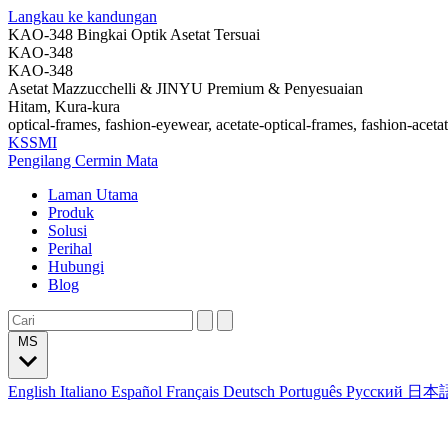
Langkau ke kandungan
KAO-348 Bingkai Optik Asetat Tersuai
KAO-348
KAO-348
Asetat Mazzucchelli & JINYU Premium & Penyesuaian
Hitam, Kura-kura
optical-frames, fashion-eyewear, acetate-optical-frames, fashion-aceta
KSSMI
Pengilang Cermin Mata
Laman Utama
Produk
Solusi
Perihal
Hubungi
Blog
MS
English
Italiano
Español
Français
Deutsch
Português
Русский
日本