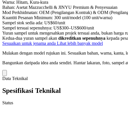
Warna:
Hitam, Kura-kura
Bahan:
Asetat Mazzucchelli & JINYU Premium & Penyesuaian
Mod Perkhidmatan:
OEM (Pengilangan Kontrak) & ODM (Pengilanga
Kuantiti Pesanan Minimum:
300 unit/model (100 unit/warna)
Sampel stok sedia ada:
US$60/unit
Sampel tersuai sepenuhnya:
US$300–US$600/unit
Yuran sampel untuk mengesahkan projek tersuai anda, bukan harga ru
Kedua-dua yuran sampel akan
dikreditkan sepenuhnya
kepada pesa
Sesuaikan untuk jenama anda
Lihat lebih banyak model
Mulakan dengan model rujukan ini.
Sesuaikan bahan, warna, kanta, lo
Bangunkan daripada idea anda sendiri.
Hantar lakaran, foto, sampel a
Data Teknikal
Spesifikasi Teknikal
Status