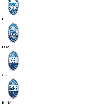
BSCI
FDA
CE
RoHS