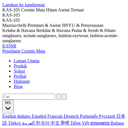
Langkau ke kandungan
KAS-105 Cermin Mata Hitam Asetat Tersuai
KAS-105
KAS-105
Mazzucchelli Premium & Asetat JINYU & Penyesuaian
Kelabu & Havana Berkilat & Havana Pudar & Jernih & Hitam
sunglasses, acetate-sunglasses, fashion-eyewear, fashion-acetate-
sunglasses
KSSMI
Pengilang Cermin Mata
Laman Utama
Produk
Solusi
Perihal
Hubungi
Blog
MS
English
Italiano
Español
Français
Deutsch
Português
Русский
日本
語
Türkçe
العربية
한국어
中文
हिन्दी
Tiếng Việt
ꦧꦱꦗꦮ
Bahasa