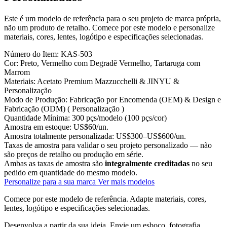
Este é um modelo de referência para o seu projeto de marca própria,
não um produto de retalho. Comece por este modelo e personalize
materiais, cores, lentes, logótipo e especificações selecionadas.
Número do Item:
KAS-503
Cor:
Preto, Vermelho com Degradê Vermelho, Tartaruga com
Marrom
Materiais:
Acetato Premium Mazzucchelli & JINYU &
Personalização
Modo de Produção:
Fabricação por Encomenda (OEM) & Design e
Fabricação (ODM) ( Personalização )
Quantidade Mínima:
300 pçs/modelo (100 pçs/cor)
Amostra em estoque:
US$60/un.
Amostra totalmente personalizada:
US$300–US$600/un.
Taxas de amostra para validar o seu projeto personalizado — não
são preços de retalho ou produção em série.
Ambas as taxas de amostra são
integralmente creditadas
no seu
pedido em quantidade do mesmo modelo.
Personalize para a sua marca
Ver mais modelos
Comece por este modelo de referência.
Adapte materiais, cores,
lentes, logótipo e especificações selecionadas.
Desenvolva a partir da sua ideia.
Envie um esboço, fotografia,