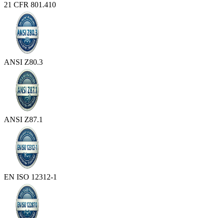
21 CFR 801.410
ANSI Z80.3
ANSI Z87.1
EN ISO 12312-1