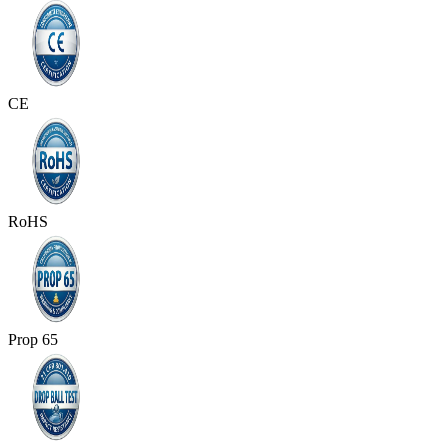
CE
RoHS
Prop 65