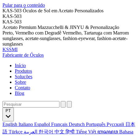
Pular para o conteúdo
KAS-503 Óculos de Sol em Acetato Personalizados
KAS-503
KAS-503
Acetato Premium Mazzucchelli & JINYU & Personalização
Preto, Vermelho com Degradê Vermelho, Tartaruga com Marrom
sunglasses, acetate-sunglasses, fashion-eyewear, fashion-acetate-
sunglasses
KSSMI
Fabricante de Óculos
Início
Produtos
Soluções
Sobre
Contato
Blog
PT
English
Italiano
Español
Français
Deutsch
Português
Русский
日本
語
Türkçe
العربية
한국어
中文
हिन्दी
Tiếng Việt
ꦧꦱꦗꦮ
Bahasa