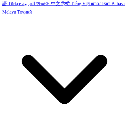
語
Türkçe
العربية
한국어
中文
हिन्दी
Tiếng Việt
ꦧꦱꦗꦮ
Bahasa
Melayu
Тоҷикӣ