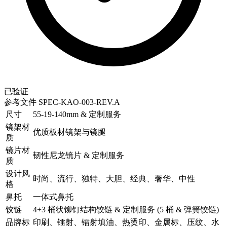
已验证
参考文件
SPEC-KAO-003-REV.A
尺寸
55-19-140mm & 定制服务
镜架材
优质板材镜架与镜腿
质
镜片材
韧性尼龙镜片 & 定制服务
质
设计风
时尚、流行、独特、大胆、经典、奢华、中性
格
鼻托
一体式鼻托
铰链
4+3 桶状铆钉结构铰链 & 定制服务 (5 桶 & 弹簧铰链)
品牌标
印刷、镭射、镭射填油、热烫印、金属标、压纹、水