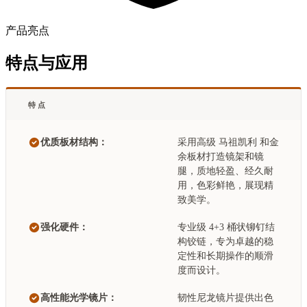
产品亮点
特点与应用
特点
优质板材结构：
采用高级 马祖凯利 和金
余板材打造镜架和镜
腿，质地轻盈、经久耐
用，色彩鲜艳，展现精
致美学。
强化硬件：
专业级 4+3 桶状铆钉结
构铰链，专为卓越的稳
定性和长期操作的顺滑
度而设计。
高性能光学镜片：
韧性尼龙镜片提供出色