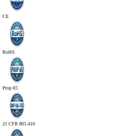
CE
RoHS
Prop 65
21 CFR 801.410