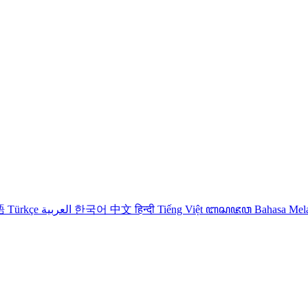
語
Türkçe
العربية
한국어
中文
हिन्दी
Tiếng Việt
ꦧꦱꦗꦮ
Bahasa Me