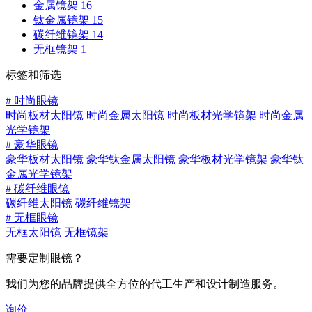
金属镜架
16
钛金属镜架
15
碳纤维镜架
14
无框镜架
1
标签和筛选
#
时尚眼镜
时尚板材太阳镜
时尚金属太阳镜
时尚板材光学镜架
时尚金属
光学镜架
#
豪华眼镜
豪华板材太阳镜
豪华钛金属太阳镜
豪华板材光学镜架
豪华钛
金属光学镜架
#
碳纤维眼镜
碳纤维太阳镜
碳纤维镜架
#
无框眼镜
无框太阳镜
无框镜架
需要定制眼镜？
我们为您的品牌提供全方位的代工生产和设计制造服务。
询价