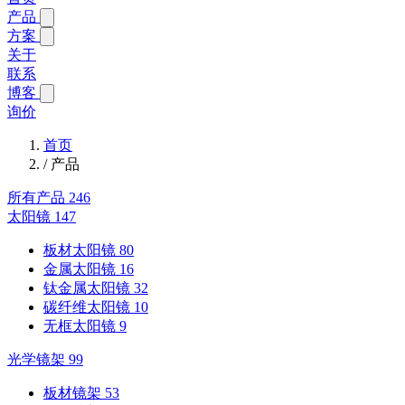
产品
方案
关于
联系
博客
询价
首页
/
产品
所有产品
246
太阳镜
147
板材太阳镜
80
金属太阳镜
16
钛金属太阳镜
32
碳纤维太阳镜
10
无框太阳镜
9
光学镜架
99
板材镜架
53