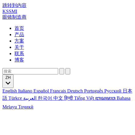
跳转到内容
KSSMI
眼镜制造商
首页
产品
方案
关于
联系
博客
ZH
English
Italiano
Español
Français
Deutsch
Português
Русский
日本
語
Türkçe
العربية
한국어
中文
हिन्दी
Tiếng Việt
ꦧꦱꦗꦮ
Bahasa
Melayu
Тоҷикӣ