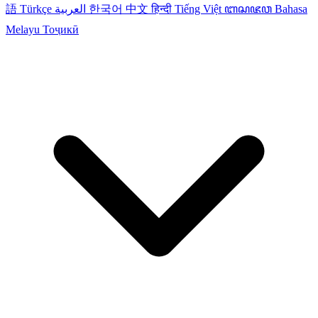
語
Türkçe
العربية
한국어
中文
हिन्दी
Tiếng Việt
ꦧꦱꦗꦮ
Bahasa
Melayu
Тоҷикӣ