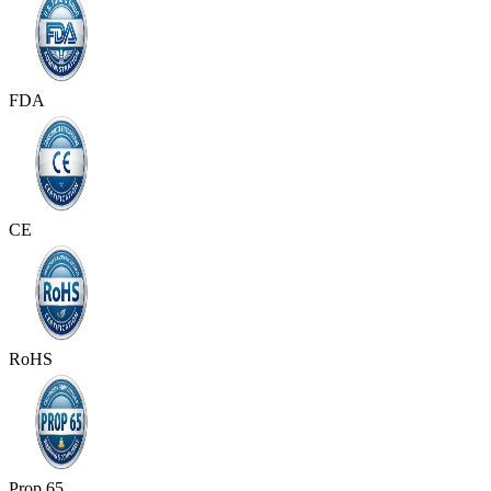
FDA
CE
RoHS
Prop 65