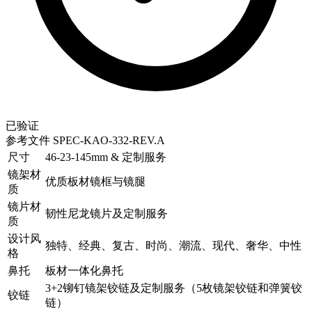
已验证
参考文件
SPEC-KAO-332-REV.A
尺寸
46-23-145mm & 定制服务
镜架材
优质板材镜框与镜腿
质
镜片材
韧性尼龙镜片及定制服务
质
设计风
独特、经典、复古、时尚、潮流、现代、奢华、中性
格
鼻托
板材一体化鼻托
3+2铆钉镜架铰链及定制服务（5枚镜架铰链和弹簧铰
铰链
链）