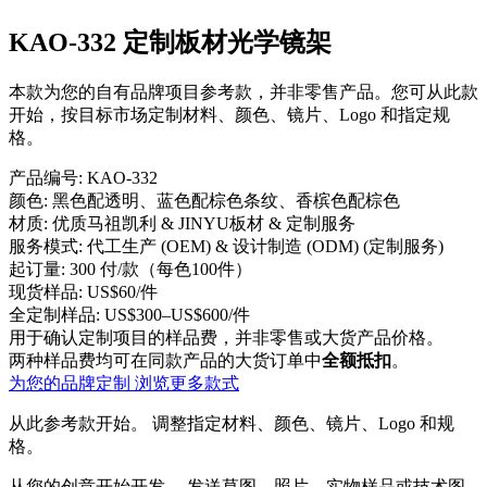
KAO-332 定制板材光学镜架
本款为您的自有品牌项目参考款，并非零售产品。您可从此款
开始，按目标市场定制材料、颜色、镜片、Logo 和指定规
格。
产品编号:
KAO-332
颜色:
黑色配透明、蓝色配棕色条纹、香槟色配棕色
材质:
优质马祖凯利 & JINYU板材 & 定制服务
服务模式:
代工生产 (OEM) & 设计制造 (ODM) (定制服务)
起订量:
300 付/款（每色100件）
现货样品:
US$60/件
全定制样品:
US$300–US$600/件
用于确认定制项目的样品费，并非零售或大货产品价格。
两种样品费均可在同款产品的大货订单中
全额抵扣
。
为您的品牌定制
浏览更多款式
从此参考款开始。
调整指定材料、颜色、镜片、Logo 和规
格。
从您的创意开始开发。
发送草图、照片、实物样品或技术图