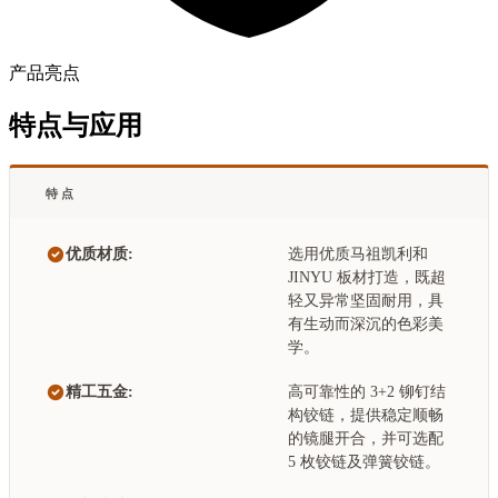
产品亮点
特点与应用
特点
优质材质:
选用优质马祖凯利和
JINYU 板材打造，既超
轻又异常坚固耐用，具
有生动而深沉的色彩美
学。
精工五金:
高可靠性的 3+2 铆钉结
构铰链，提供稳定顺畅
的镜腿开合，并可选配
5 枚铰链及弹簧铰链。