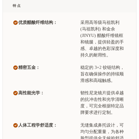
特点
优质醋酸纤维结构：
采用高等级马祖凯利
(马祖凯利) 和金余
(JINYU) 醋酸纤维镜框
和镜腿，提供轻盈的手
感、卓越的色彩深度和
持久的耐用性。
精密五金：
稳定的 3+2 铰链结构，
旨在确保操作的持续顺
滑感和高端触感。
高性能光学：
韧性尼龙镜片提供卓越
的抗冲击性和光学清晰
度，可完全根据特定品
牌要求进行定制。
人体工程学舒适度：
无缝集成鼻托设计，可
均匀分配重量，为各种
脸型提供全天候的舒适