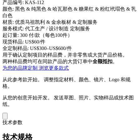
产品编号:
KAS-112
颜色:
黑色 & 纯黑色 & 哈瓦那色 & 糖果红 & 粉红玳瑁色 & 乳
白色
材质:
优质马祖凯利 & 金余板材 & 定制服务
服务模式:
代工生产 / 设计制造 定制服务
起订量:
300 付/款（每色100件）
现货样品:
US$60/件
全定制样品:
US$300–US$600/件
用于确认定制项目的样品费，并非零售或大货产品价格。
两种样品费均可在同款产品的大货订单中
全额抵扣
。
为您的品牌定制
浏览更多款式
从此参考款开始。
调整指定材料、颜色、镜片、Logo 和规
格。
从您的创意开始开发。
发送草图、照片、实物样品或技术图
纸。
技术参数
技术规格