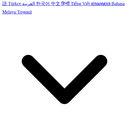
語
Türkçe
العربية
한국어
中文
हिन्दी
Tiếng Việt
ꦧꦱꦗꦮ
Bahasa
Melayu
Тоҷикӣ