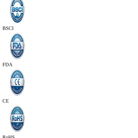
BSCI
FDA
CE
RoHS