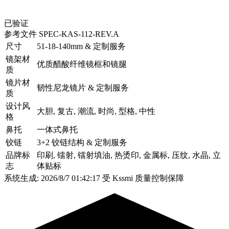
已验证
参考文件
SPEC-KAS-112-REV.A
尺寸
51-18-140mm & 定制服务
镜架材
优质醋酸纤维镜框和镜腿
质
镜片材
韧性尼龙镜片 & 定制服务
质
设计风
大胆, 复古, 潮流, 时尚, 型格, 中性
格
鼻托
一体式鼻托
铰链
3+2 铰链结构 & 定制服务
品牌标
印刷, 镭射, 镭射填油, 热烫印, 金属标, 压纹, 水晶, 立
志
体贴标
系统生成: 2026/8/7 01:42:17
受 Kssmi 质量控制保障