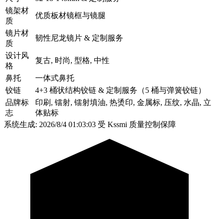
镜架材
优质板材镜框与镜腿
质
镜片材
韧性尼龙镜片 & 定制服务
质
设计风
复古, 时尚, 型格, 中性
格
鼻托
一体式鼻托
铰链
4+3 桶状结构铰链 & 定制服务（5 桶与弹簧铰链）
品牌标
印刷, 镭射, 镭射填油, 热烫印, 金属标, 压纹, 水晶, 立
志
体贴标
系统生成: 2026/8/4 01:03:03
受 Kssmi 质量控制保障