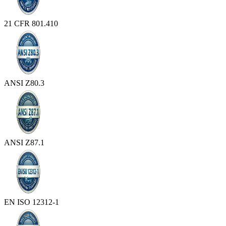
21 CFR 801.410
ANSI Z80.3
ANSI Z87.1
EN ISO 12312-1