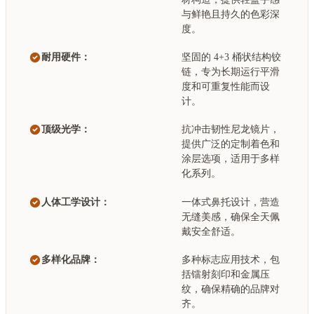
与鲜艳且持久的色彩深
度。
耐用硬件：
坚固的 4+3 桶状结构铰
链，专为长期运行平滑
度和可重复性能而设
计。
顶级光学：
抗冲击韧性尼龙镜片，
提供广泛的定制着色和
涂层选项，适用于多样
化系列。
人体工学设计：
一体式鼻托设计，营造
无缝美感，确保全天佩
戴安全舒适。
多样化品牌：
多种标志应用技术，包
括镭射刻印和金属压
纹，确保精确的品牌对
齐。