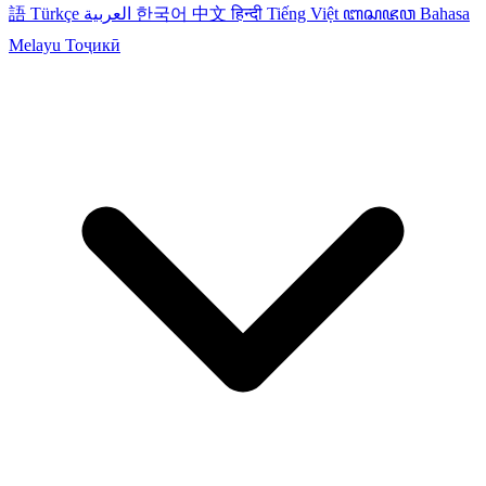
語
Türkçe
العربية
한국어
中文
हिन्दी
Tiếng Việt
ꦧꦱꦗꦮ
Bahasa
Melayu
Тоҷикӣ