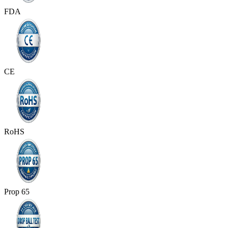
FDA
CE
RoHS
Prop 65