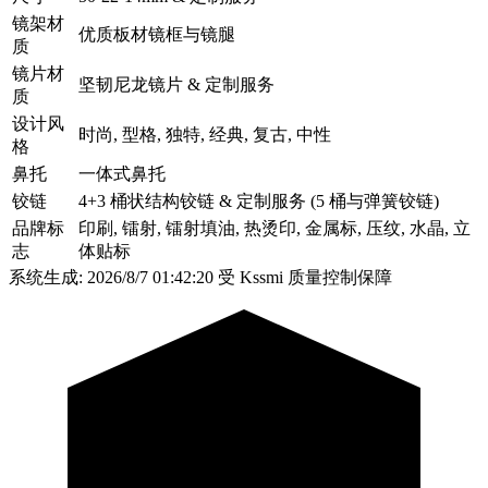
镜架材
优质板材镜框与镜腿
质
镜片材
坚韧尼龙镜片 & 定制服务
质
设计风
时尚, 型格, 独特, 经典, 复古, 中性
格
鼻托
一体式鼻托
铰链
4+3 桶状结构铰链 & 定制服务 (5 桶与弹簧铰链)
品牌标
印刷, 镭射, 镭射填油, 热烫印, 金属标, 压纹, 水晶, 立
志
体贴标
系统生成: 2026/8/7 01:42:20
受 Kssmi 质量控制保障