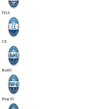
FDA
CE
RoHS
Prop 65