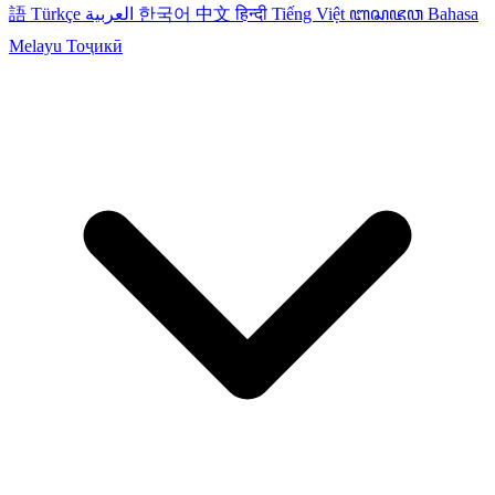
語
Türkçe
العربية
한국어
中文
हिन्दी
Tiếng Việt
ꦧꦱꦗꦮ
Bahasa
Melayu
Тоҷикӣ