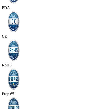
FDA
CE
RoHS
Prop 65