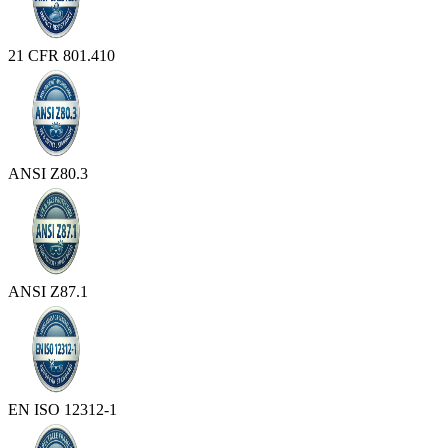
21 CFR 801.410
ANSI Z80.3
ANSI Z87.1
EN ISO 12312-1