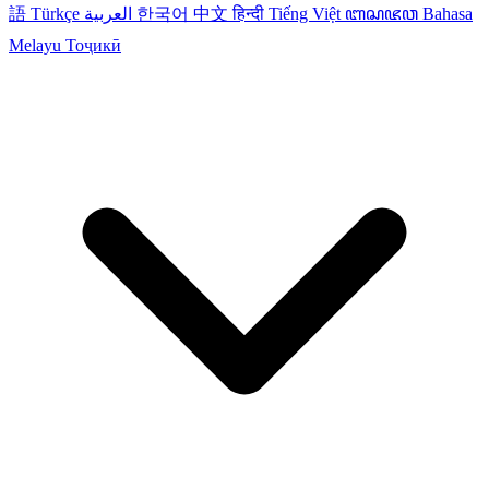
語
Türkçe
العربية
한국어
中文
हिन्दी
Tiếng Việt
ꦧꦱꦗꦮ
Bahasa
Melayu
Тоҷикӣ