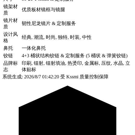
镜架材
优质板材镜框与镜腿
质
镜片材
韧性尼龙镜片 & 定制服务
质
设计风
经典, 潮流, 时尚, 独特, 时装, 中性
格
鼻托
一体化鼻托
铰链
4+3 桶状结构铰链 & 定制服务 (5 桶状 & 弹簧铰链)
品牌标
印刷, 镭射, 镭射填油, 热烫印, 金属标, 压纹, 水晶, 立
志
体贴标
系统生成: 2026/8/7 01:42:20
受 Kssmi 质量控制保障